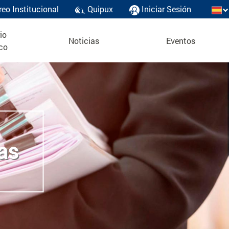
reo Institucional
Quipux
Iniciar Sesión
io
Noticias
Eventos
co
as